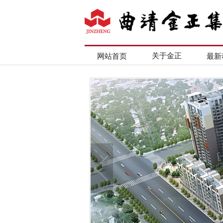
关于金正
网站首页
最新