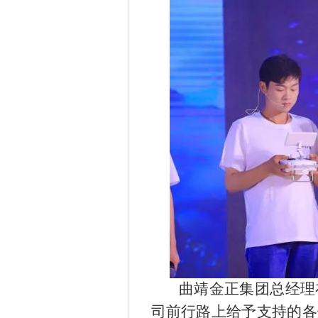
曲靖金正集团总经理
司前行路上给予支持的各