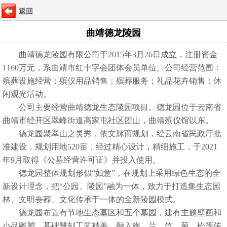
返回
曲靖德龙陵园
曲靖德龙陵园有限公司于2015年3月26日成立，注册资金
1160万元，系曲靖市红十字会团体会员单位。公司经营范围：
殡葬设施经营；殡仪用品销售；殡葬服务；礼品花卉销售；休
闲观光活动。
公司主要经营曲靖德龙生态陵园项目。德龙园位于云南省
曲靖市经开区翠峰街道高家屯社区团山，曲靖殡仪馆以东。
德龙园聚翠山之灵秀，依文脉而规划，经云南省民政厅批
准建设，规划用地520亩，经过精心设计，精细施工，于2021
年9月取得《公墓经营许可证》并投入使用。
德龙园整体规划形似“如意”，在规划上采用绿色生态的全
新设计理念，把“公园、陵园”融为一体，致力于打造集生态园
林、文明丧葬、文化传承于一体的全新陵园模式。
德龙园布置有节地生态墓区和五个墓园，建有主题壁画和
小品雕塑，墓碑雕刻工艺精美，融入梅、兰、竹、菊、松等传