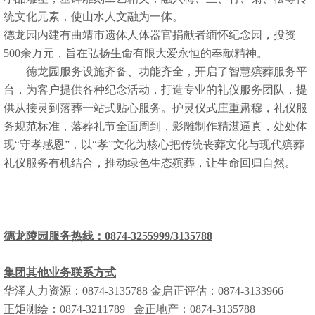
统文化元素，使山水人文融为一体。
德龙园内建有曲靖市遗体人体器官捐献者缅怀纪念园，投资
500余万元，旨在弘扬生命有限大爱永恒的奉献精神。
德龙园服务设施齐备、功能齐全，开启了智慧殡葬服务平
台，为客户提供各种纪念活动，打造专业的礼仪服务团队，提
供从接灵到落葬一站式贴心服务。护灵仪式庄重肃穆，礼仪服
务规范标准，落葬礼节全面周到，影雕制作精湛逼真，处处体
现“守孝感恩”，以“孝”文化为核心把传统丧葬文化与现代殡葬
礼仪服务有机结合，推动绿色生态殡葬，让生命回归自然。
德龙陵园服务热线：
0874-3255999/3135788
集团其他业务联系方式
华泽人力资源：
0874-3135788
金启正评估：
0874-3133966
正矩测绘：
0874-3211789
金正地产：
0874-3135788